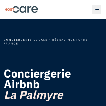
Accueil
Confier
mon
bien
CONCIERGERIE LOCALE · RÉSEAU HOSTCARE
FRANCE
Devenir
concierge
Conciergerie
Magazine
Airbnb
La Palmyre
Estimer
mes
revenus