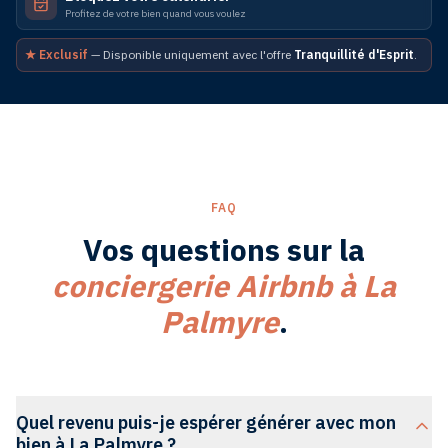
Profitez de votre bien quand vous voulez
★ Exclusif
— Disponible uniquement avec l'offre
Tranquillité d'Esprit
.
FAQ
Vos questions sur la
conciergerie
Airbnb
à
La
Palmyre
.
Quel revenu puis-je espérer générer avec mon
bien à La Palmyre ?