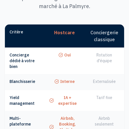
marché à La Palmyre.
Critère
Hostcare
Conciergerie
classique
Concierge
Oui
Rotation
dédié à votre
d'équipe
bien
Blanchisserie
Interne
Externalisée
Yield
IA +
Tarif fixe
management
expertise
Multi-
Airbnb,
Airbnb
plateforme
Booking,
seulement