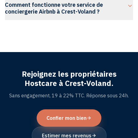
Voland et s'appuie sur notre partenaire Impekkable
dans le Val d'Arly évoluent.
au cœur de la station.
Comment fonctionne votre service de
pour un service de blanchisserie de qualité
conciergerie Airbnb à Crest-Voland ?
professionnelle.
Votre bien est géré par notre concierge dédié et
indépendant à Crest-Voland. Il gère personnellement
vos locations de A à Z pour maximiser vos revenus
sereinement.
Rejoignez les propriétaires
Hostcare à Crest-Voland.
Sans engagement, 19 à 22% TTC. Réponse sous 24h.
Confier mon bien
Estimer mes revenus