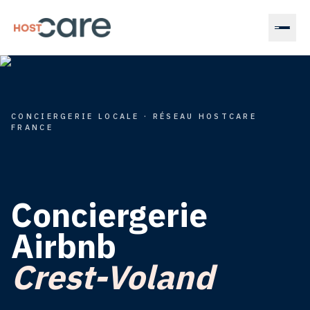
Accueil
Confier
mon
bien
CONCIERGERIE LOCALE · RÉSEAU HOSTCARE
FRANCE
Devenir
concierge
Conciergerie
Magazine
Airbnb
Crest-Voland
Estimer
mes
revenus