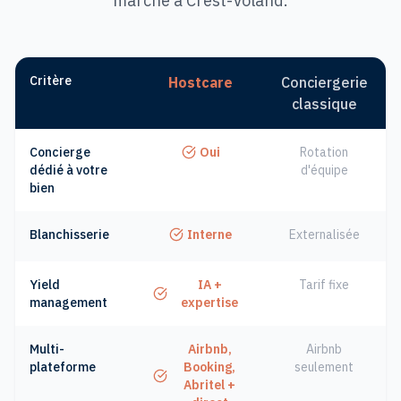
marché à Crest-Voland.
Critère
Hostcare
Conciergerie
classique
Concierge
Oui
Rotation
dédié à votre
d'équipe
bien
Blanchisserie
Interne
Externalisée
Yield
IA +
Tarif fixe
management
expertise
Multi-
Airbnb,
Airbnb
plateforme
Booking,
seulement
Abritel +