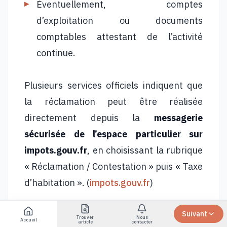
Éventuellement, comptes
d’exploitation ou documents
comptables attestant de l’activité
continue.
Plusieurs services officiels indiquent que
la réclamation peut être réalisée
directement depuis la
messagerie
sécurisée de l’espace particulier sur
impots.gouv.fr
, en choisissant la rubrique
« Réclamation / Contestation » puis « Taxe
d’habitation ». (
impots.gouv.fr
)
Suivant
5.3. Arguments à développer
Trouver
Nous
Accueil
article
contacter