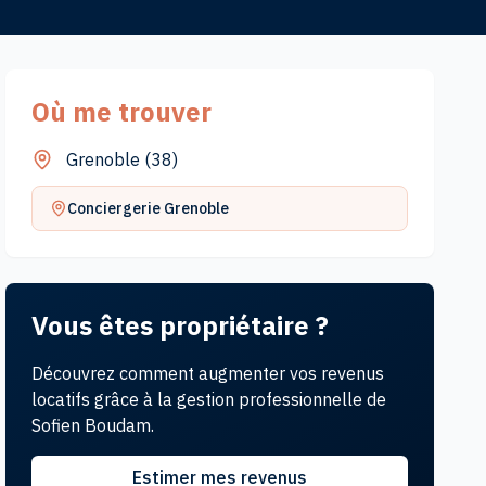
Où me trouver
Grenoble
(
38
)
Conciergerie
Grenoble
Vous êtes propriétaire ?
Découvrez comment augmenter vos revenus
locatifs grâce à la gestion professionnelle de
Sofien
Boudam
.
Estimer mes revenus