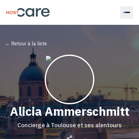
Accueil
Confier
← Retour à la liste
mon
bien
Devenir
concierge
Magazine
Alicia
Ammerschmitt
Estimer
Concierge à Toulouse et ses alentours
mes
revenus