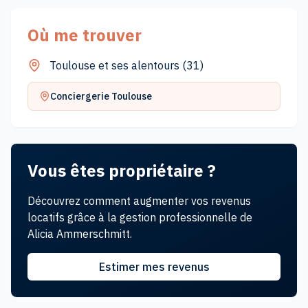
Où me trouver
Toulouse et ses alentours
(
31
)
Conciergerie
Toulouse
Vous êtes propriétaire ?
Découvrez comment augmenter vos revenus
locatifs grâce à la gestion professionnelle de
Alicia
Ammerschmitt
.
Estimer mes revenus