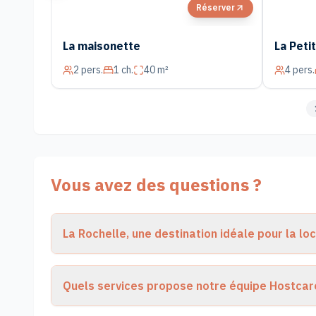
Réserver
La maisonette
La Peti
2
pers.
1
ch.
40 m²
4
pers.
Vous avez des questions ?
La Rochelle, une destination idéale pour la l
Quels services propose notre équipe Hostcare