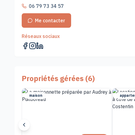
06 79 73 34 57
Me contacter
Réseaux sociaux
Propriétés gérées (
6
)
maison
apparte