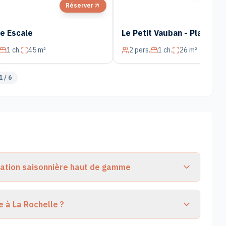
Réserver
Ré
te Escale
Le Petit Vauban - Plage et
1
ch.
45 m²
2
pers.
1
ch.
26 m²
1
/
6
ocation saisonnière haut de gamme
 à La Rochelle ?