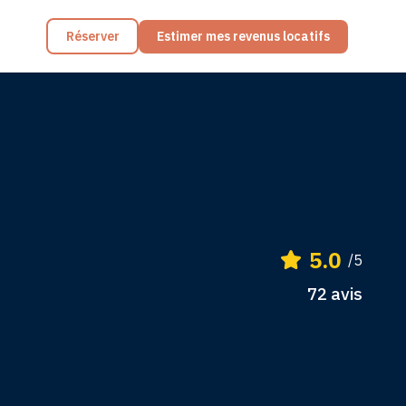
Réserver
Estimer mes revenus locatifs
5.0
/5
72
avis