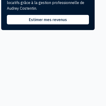
locatifs grâce à la gestion professionnelle de
server
Réserver
Audrey
Costentin
.
 centre
L'escapade Fourasine - Plage et
Le vieu
Estimer mes revenus
centre
4
pers.
1
ch.
26 m²
4
pers