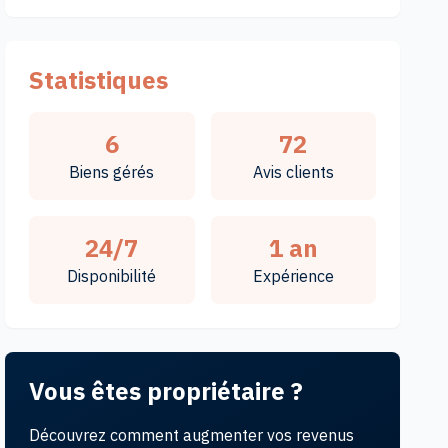
Statistiques
6
72
Biens gérés
Avis clients
24/7
1 an
Disponibilité
Expérience
Studio
appart
Vous êtes propriétaire ?
Découvrez comment augmenter vos revenus